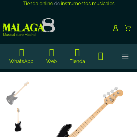
Tienda online
de
instrumentos musicales
WhatsApp
Web
Tienda