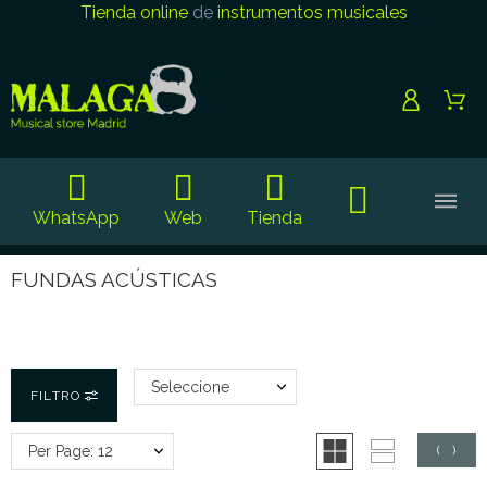
Tienda online
de
instrumentos musicales
WhatsApp
Web
Tienda
FUNDAS ACÚSTICAS
Seleccione
FILTRO
Per Page: 12
(
0
)