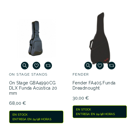
MUSIC
MUSIC
MUSIC
MUSIC
AREA
AREA
AREA
AREA
WIND20
WIND20
WIND20
FDA-DA-
Referencia
FUNDACUGIB005
PRO-DA-
PRO-DA-
PRO-DA-
GLD
PPL
BLK
GRN
Guitarra
Guitarra
Guitarra
Guitarra
acústica
acústica
acústica
acústica
105,00 €
105,00 €
105,00 €
99,00 €
No hay características para comparar
ON STAGE STANDS
FENDER
On Stage GBA4990CG
Fender FA405 Funda
DLX Funda Acústica 20
Dreadnought
mm
30,00 €
68,00 €
EN STOCK
ENTREGA EN 24/48 HORAS
EN STOCK
ENTREGA EN 24/48 HORAS