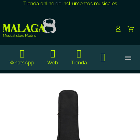
Tienda online
de
instrumentos musicales
WhatsApp
Web
Tienda