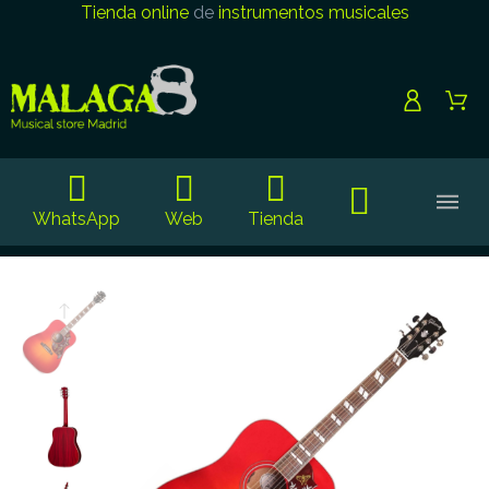
Tienda online
de
instrumentos musicales
WhatsApp
Web
Tienda