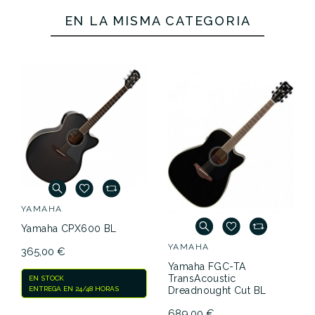
EN LA MISMA CATEGORÍA
YAMAHA
Yamaha CPX600 BL
YAMAHA
365,00 €
Yamaha FGC-TA
TransAcoustic
EN STOCK
Dreadnought Cut BL
ENTREGA EN 24/48 HORAS
689,00 €