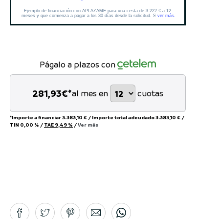
Págalo a plazos con
281,93
€*
al mes en
cuotas
*Importe a financiar
3.383,10 €
/
Importe total adeudado
3.383,10 €
/
TIN
0,00 %
/
TAE
9,49 %
/
Ver más