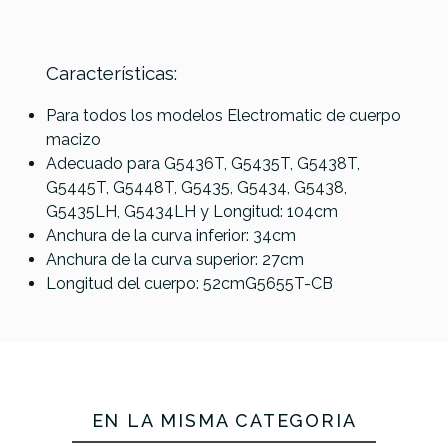
Características:
Fender
Referencia
ESTUGUIGRE009
Fender
Deluxe
Fender
Para todos los modelos Electromatic de cuerpo
Classic
Molded
Deluxe
macizo
Series
Strat/Tele
Molded
Adecuado para G5436T, G5435T, G5438T,
Estuche
Estuche
Strat/Tele
Fender Deluxe
G5445T, G5448T, G5435, G5434, G5438,
Strat/Tele
Negro
Estuche
Molded
G5435LH, G5434LH y Longitud: 104cm
Navy
Silver/Blue
Jaguar/Jazzmaster
Anchura de la curva inferior: 34cm
Blue
estuche
Anchura de la curva superior: 27cm
Longitud del cuerpo: 52cmG5655T-CB
175,00 €
167,00 €
166,00 €
165,00 €
No hay características para comparar
EN LA MISMA CATEGORÍA