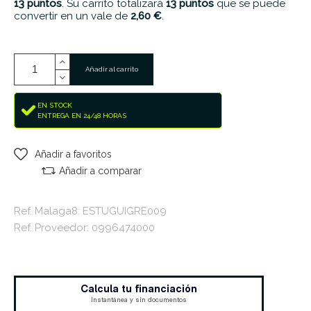
13
puntos
. Su carrito totalizará
13
puntos
que se puede
convertir en un vale de
2,60 €
.
Añadir al carrito
EN STOCK
ENTREGA EN 24/48 HORAS
Añadir a favoritos
Añadir a comparar
Ref. Malaga8: ESTUGUIGRE009
Ref. Proveedor: 0996474000