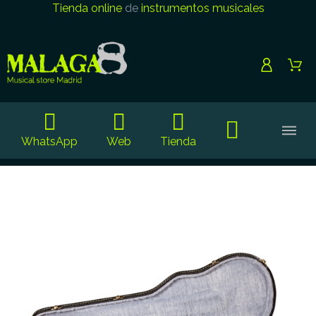
Tienda online
de
instrumentos musicales
WhatsApp
Web
Tienda