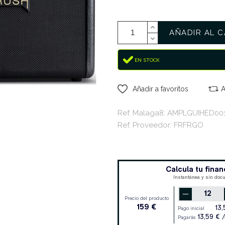
AÑADIR AL C
EN STOCK
Añadir a favoritos
A
Ref. Malaga8: AMPLGUIHED00
Ref. Proveedor: FRFRGO