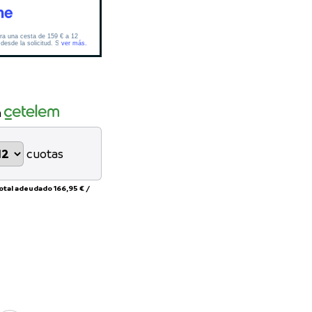
n
cuotas
total adeudado
166,95 €
/