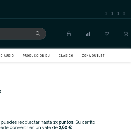
RO AUDIO
PRODUCCIÓN DJ
CLÁSICO
ZONA OUTLET
O
 puedes recolectar hasta
13
puntos
. Su carrito
ede convertir en un vale de
2,60 €
.