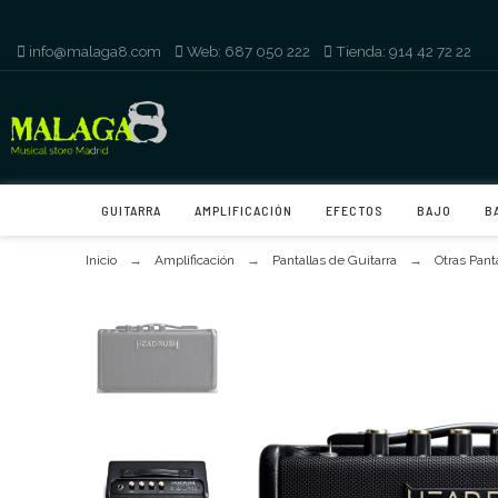
info@malaga8.com
-
Web: 687 050 222
-
Tienda: 914 42 72 22
GUITARRA
AMPLIFICACIÓN
EFECTOS
BAJO
B
Inicio
Amplificación
Pantallas de Guitarra
Otras Pant