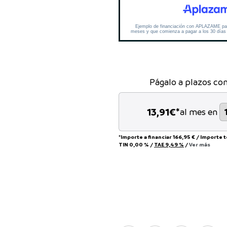
Págalo a plazos co
13,91
€*
al mes en
*Importe a financiar
166,95 €
/
Importe 
TIN
0,00 %
/
TAE
9,49 %
/
Ver más