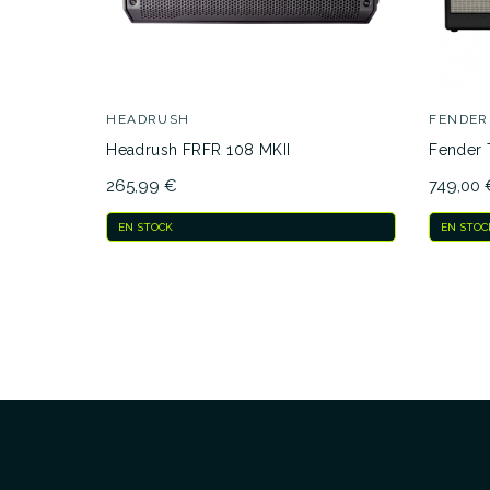
HEADRUSH
FENDER
Headrush FRFR 108 MKII
Fender 
265,99 €
749,00 
EN STOCK
EN STOC