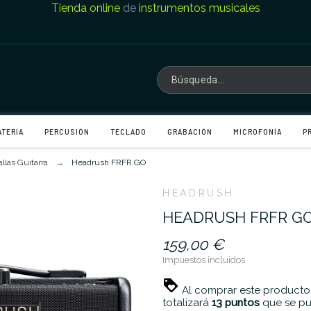
Tienda online
de
instrumentos musicales
ATERÍA
PERCUSIÓN
TECLADO
GRABACIÓN
MICROFONÍA
P
allas Guitarra
Headrush FRFR GO
HEADRUSH
HEADRUSH FRFR G
159,00 €
Impuestos incluidos
Al comprar este producto
totalizará
13
puntos
que se pu