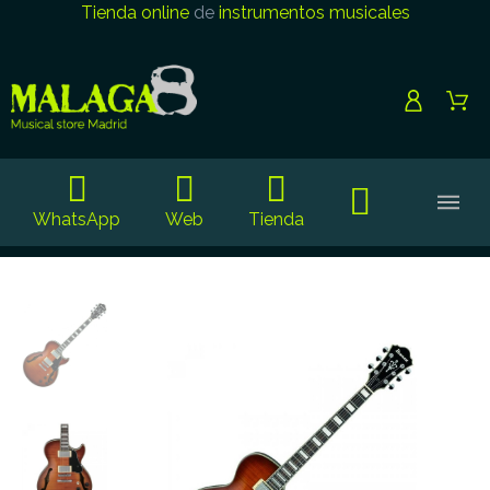
Tienda online
de
instrumentos musicales
WhatsApp
Web
Tienda