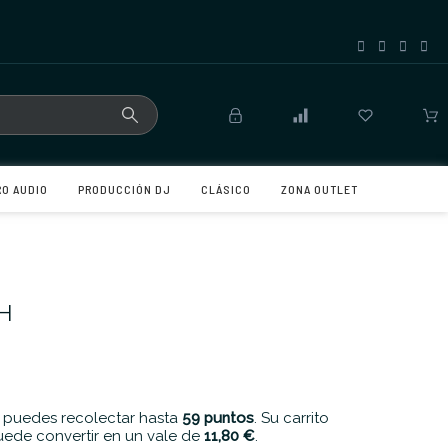
RO AUDIO
PRODUCCIÓN DJ
CLÁSICO
ZONA OUTLET
H
 puedes recolectar hasta
59
puntos
. Su carrito
ede convertir en un vale de
11,80 €
.