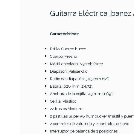
Guitarra Eléctrica Ibane
PRODUCTO
Características:
Estilo: Cuerpo hueco
Cuerpo: Fresno
Referencia
GUITELEIBA481
Mástil encolado: Nyatoh/Arce
Diapasón: Palisandro
Radio del diapasón: 305 mm (12")
Escala: 628 mm (24,72")
Anchura de la cejilla: 43 mm (1,69")
Cejilla: Plástico
22 trastes Medium
2 pastillas Super 58 humbucker (mástil y puen
2 controles de volumen y 2 controles de tono
Interruptor de palanca de 3 posiciones