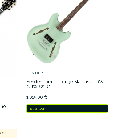
FENDER
GRETSCH
Fender Tom DeLonge Starcaster RW
Gretsch 
CHW SSFG
Body Bigs
1.015,00 €
560,00 €
sno
EN STOCK
EN STOCK
 CON