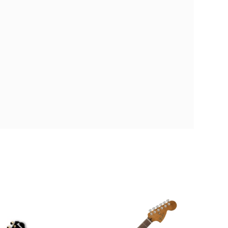
0 €
GUITELAIBA074
ra comparar