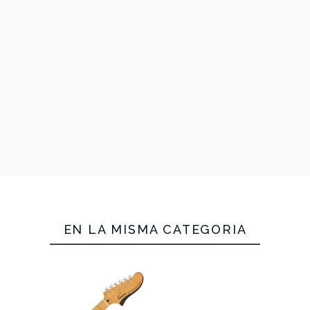
725,00 €
715,0
No hay características pa
EN LA MISMA CATEGORÍA