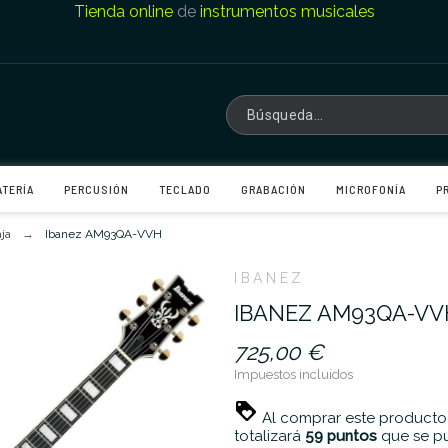
Tienda online
de
instrumentos musicales
ATERÍA
PERCUSIÓN
TECLADO
GRABACIÓN
MICROFONÍA
P
ja
Ibanez AM93QA-VVH
IBANEZ
IBANEZ AM93QA-VV
725,00 €
Impuestos incluidos
Al comprar este producto
totalizará
59
puntos
que se pu