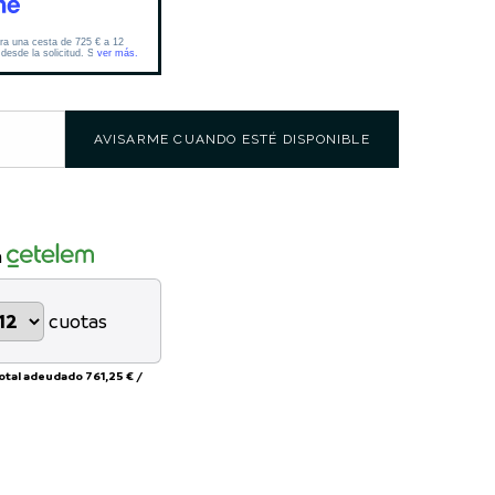
AVISARME CUANDO ESTÉ DISPONIBLE
n
cuotas
total adeudado
761,25 €
/