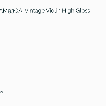
z AM93QA-Vintage Violin High Gloss
te)
Ibanez AS93QMSP-DBS