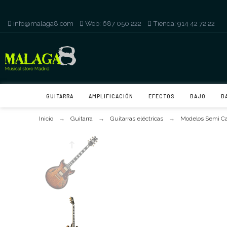
info@malaga8.com
-
Web: 687 050 222
-
Tienda: 914 42 72 22
GUITARRA
AMPLIFICACIÓN
EFECTOS
BAJO
B
Inicio
Guitarra
Guitarras eléctricas
Modelos Semi Ca