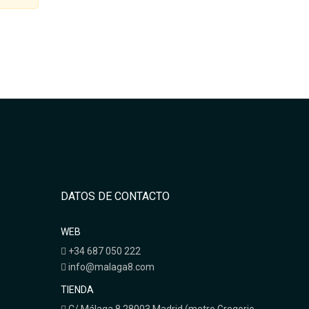
DATOS DE CONTACTO
WEB
+34 687 050 222
info@malaga8.com
TIENDA
C/ Málaga 8 28003 Madrid (metro Gregorio