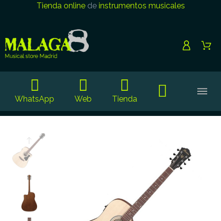
Tienda online
de
instrumentos musicales
WhatsApp
Web
Tienda