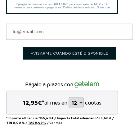
AVISARME CUANDO ESTÉ DISPONIBLE
Págalo a plazos con
12,95
€*
al mes en
cuotas
*Importe a financiar
155,40 €
/
Importe total adeudado
155,40 €
/
TIN
0,00 %
/
TAE
9,49 %
/
Ver más