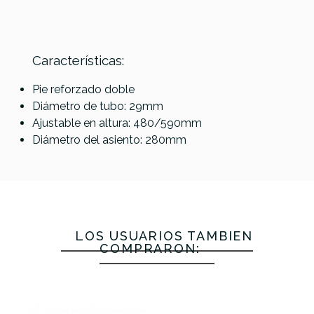
Características:
Referencia
SILLPERJIN001
Pie reforzado doble
Diámetro de tubo: 29mm
Ajustable en altura: 480/590mm
Diámetro del asiento: 280mm
LOS USUARIOS TAMBIÉN
COMPRARON: