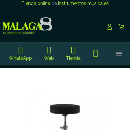
Tienda online
de
instrumentos musicales
WhatsApp
Web
Tienda