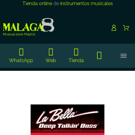
Tienda online
de
instrumentos musicales
WhatsApp
Web
Tienda