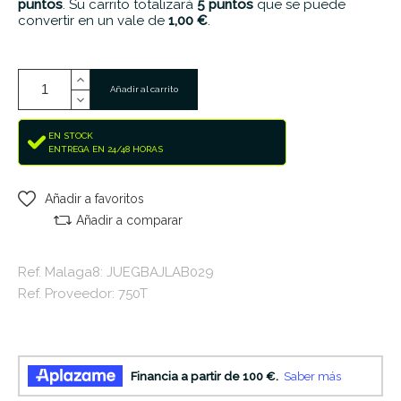
puntos
. Su carrito totalizará
5
puntos
que se puede
convertir en un vale de
1,00 €
.
Añadir al carrito
EN STOCK
ENTREGA EN 24/48 HORAS
Añadir a favoritos
Añadir a comparar
Ref. Malaga8: JUEGBAJLAB029
Ref. Proveedor: 750T