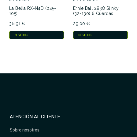
La Bella RX-N4D (045-
Ernie Ball 2838 Slinky
105)
(32-130) 6 Cuerdas
36,91 €
29,00 €
EN STOCK
EN STOCK
ATENCIÓN AL CLIENTE
Sobre nosotros