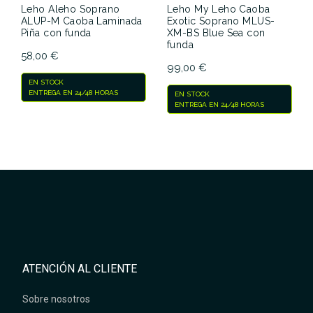
Leho Aleho Soprano
Leho My Leho Caoba
ALUP-M Caoba Laminada
Exotic Soprano MLUS-
Piña con funda
XM-BS Blue Sea con
funda
58,00 €
99,00 €
EN STOCK
ENTREGA EN 24/48 HORAS
EN STOCK
ENTREGA EN 24/48 HORAS
ATENCIÓN AL CLIENTE
Sobre nosotros