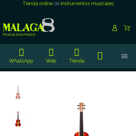
Tienda online
de
instrumentos musicales
WhatsApp
Web
Tienda