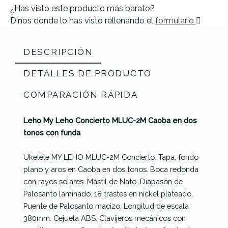
¿Has visto este producto más barato?
Dinos donde lo has visto rellenando el
formulario
DESCRIPCIÓN
DETALLES DE PRODUCTO
COMPARACIÓN RÁPIDA
Leho My Leho Concierto MLUC-2M Caoba en dos
tonos con funda
Ukelele MY LEHO MLUC-2M Concierto. Tapa, fondo
plano y aros en Caoba en dos tonos. Boca redonda
con rayos solares. Mástil de Nato. Diapasón de
Palosanto laminado. 18 trastes en nickel plateado.
Leho My
Puente de Palosanto macizo. Longitud de escala
Referencia
UKULVARLHO055
Ukulele
Leho
Ukulele
Ukulele
380mm. Cejuela ABS. Clavijeros mecánicos con
LALUU
Tenor