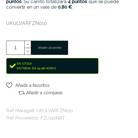
puntos
. Su carrito totalizará
4
puntos
que se puede
convertir en un vale de
0,80 €
.
UKULVARFZN010
Añadir al carrito
EN STOCK
ENTREGA EN 24/48 HORAS
Añadir a favoritos
Añadir a comparar
Ref. Malaga8: UKULVARFZN010
Ref. Proveedor: FZU110NAT