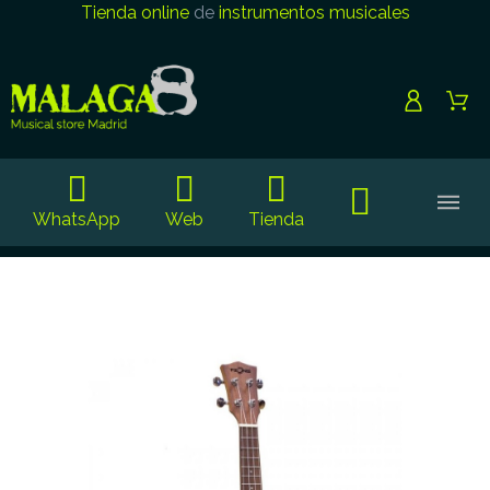
Tienda online
de
instrumentos musicales
WhatsApp
Web
Tienda