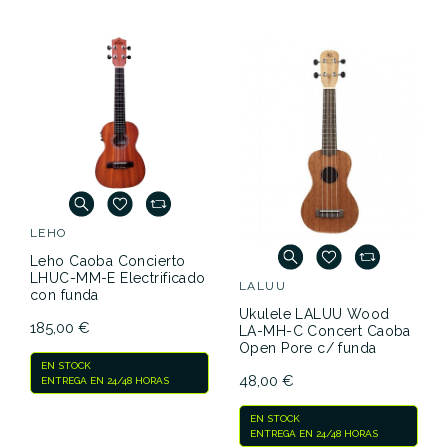
LEHO
Leho Caoba Concierto
LHUC-MM-E Electrificado
LALUU
con funda
Ukulele LALUU Wood
185,00 €
LA-MH-C Concert Caoba
Open Pore c/ funda
EN STOCK
48,00 €
ENTREGA EN 24/48 HORAS
EN STOCK
ENTREGA EN 24/48 HORAS