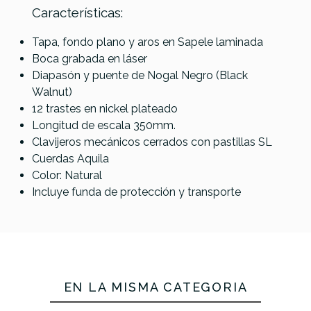
Características:
Tapa, fondo plano y aros en Sapele laminada
Boca grabada en láser
Leho My
Ukulele
Diapasón y puente de Nogal Negro (Black
Ukulele
Ukulele
Leho
LALUU
Walnut)
LALUU
Fzone
Concierto
Wood
12 trastes en nickel plateado
Wood LA-
FZUDA20
MLUC-2M
LA-KRNJ-
Longitud de escala 350mm.
BW-S
soprano
Caoba en
C
Clavijeros mecánicos cerrados con pastillas SL
Soprano
Natural
dos tonos
Concert
Cuerdas Aquila
Black
con funda
con funda
Keranji
Color: Natural
Walnut
High
Incluye funda de protección y transporte
High
Gloss c/
Gloss c/
funda
funda
70,00 €
69,00 €
68,99 €
68,00 €
No hay características para comparar
EN LA MISMA CATEGORÍA