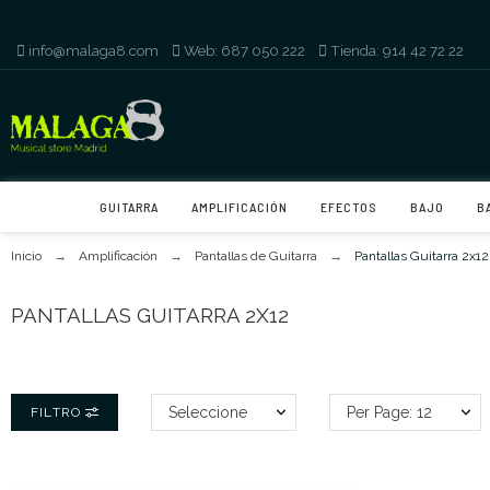
info@malaga8.com
-
Web: 687 050 222
-
Tienda: 914 42 72 22
GUITARRA
AMPLIFICACIÓN
EFECTOS
BAJO
B
Inicio
Amplificación
Pantallas de Guitarra
Pantallas Guitarra 2x12
PANTALLAS GUITARRA 2X12
Seleccione
Per Page: 12
FILTRO