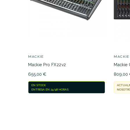
MACKIE
MACKIE
Mackie Pro FX22v2
Mackie
655,00 €
809,00
EN STOCK
ACTUALM
ENTREGA EN 24/48 HORAS
NOSOTRO