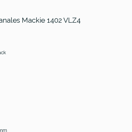
anales Mackie 1402 VLZ4
ack
Zoom L-8
9 mm