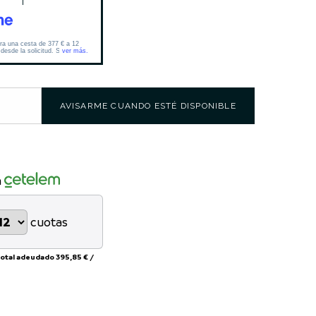
AVISARME CUANDO ESTÉ DISPONIBLE
n
cuotas
total adeudado
395,85 €
/