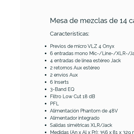
Mesa de mezclas de 14 c
Características:
PRODUCTO
Previos de micro VLZ 4 Onyx
6 entradas mono Mic-/Line-/XLR-/J
4 entradas de línea estéreo Jack
Referencia
MEZCSONMCK027
2 retornos Aux estéreo
2 envíos Aux
6 Inserts
3-Band EQ
Filtro Low Cut 18 dB
PFL
Alimentación Phantom de 48V
Alimentador integrado
Salidas simétricas XLR/Jack
Medidas (An x Al x Pr): 356 x 81 x 32