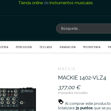
Tienda online
de
instrumentos musicales
ATERÍA
PERCUSIÓN
TECLADO
GRABACIÓN
MICROFONÍA
P
MACKIE
MACKIE 1402-VLZ4
377,00 €
Impuestos incluidos
Al comprar este producto
totalizará
31
puntos
que se pu