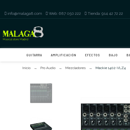
info@malaga8.com
-
Web: 687 050 222
-
Tienda: 914 42 72 22
GUITARRA
AMPLIFICACIÓN
EFECTOS
BAJO
B
Inicio
Pro Audio
Mezcladores
Mackie 1402-VLZ4