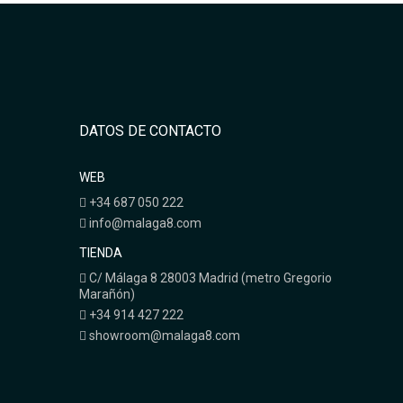
DATOS DE CONTACTO
WEB
+34 687 050 222
info@malaga8.com
TIENDA
C/ Málaga 8 28003 Madrid (metro Gregorio
Marañón)
+34 914 427 222
showroom@malaga8.com