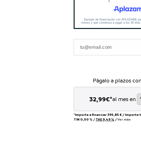
Págalo a plazos co
32,99
€*
al mes en
*Importe a financiar
395,85 €
/
Importe 
TIN
0,00 %
/
TAE
9,49 %
/
Ver más