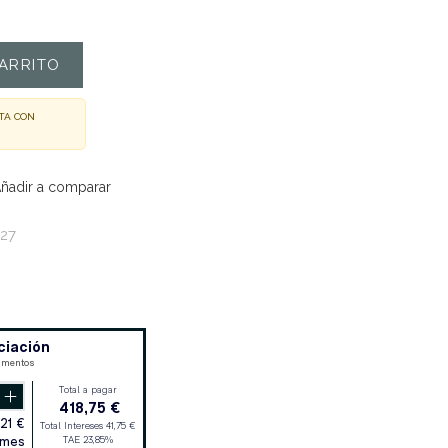
ARRITO
TA CON
ñadir a comparar
27