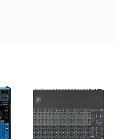
Soundcraft EPM12
00 €
ra comparar