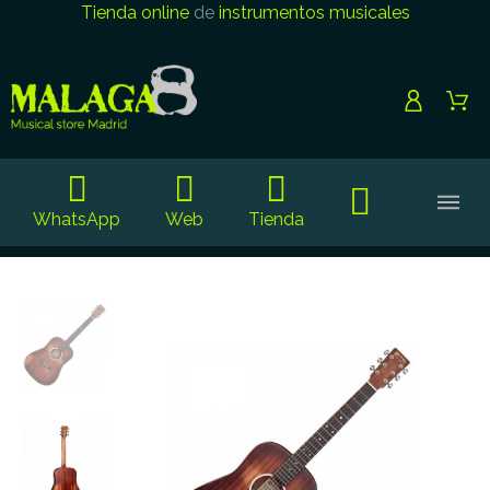
Tienda online
de
instrumentos musicales
WhatsApp
Web
Tienda