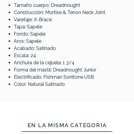
Referencia
GUITACEMAR058
Tamaño cuerpo: Dreadnought
Yamaha
Martin 000-
Epiphone
Construcción: Mortise & Tenon Neck Joint
CPX700II
X2 A/E
Martin Guitar D-
J-200
Varetaje: X-Brace
Black
Remastered
X2E
ANAG
Tapa: Sapele
BL
Abeto /
Remastered
Fondo: Sapele
Brazilian
Abeto/Ziricote-
Aros: Sapele
RW HPL
Burst
Acabado: Satinado
NAT
Escala: 24
Anchura de la cejuela: 1 3/4
869,00 €
858,00 €
858,00 €
855,00 €
Forma del mástil: Dreadnought Junior
No hay características para comparar
Electrificado: Fishman Sonitone USB
Color: Natural Satinado
EN LA MISMA CATEGORÍA