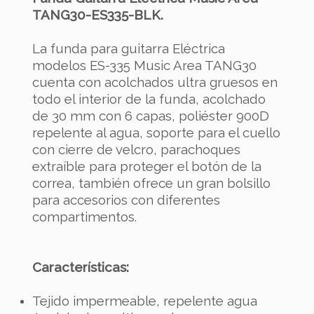
Referencia
FUNDELEMUA014
TANG30-ES335-BLK.
La funda para guitarra Eléctrica
modelos ES-335 Music Area TANG30
cuenta con acolchados ultra gruesos en
todo el interior de la funda, acolchado
de 30 mm con 6 capas, poliéster 900D
repelente al agua, soporte para el cuello
MUSIC AREA TANG30-
MUSIC AREA TANG30-
con cierre de velcro, parachoques
DA-BLK Guitarra
DA-GRY Guitarra
extraíble para proteger el botón de la
acústica
acústica
correa, también ofrece un gran bolsillo
para accesorios con diferentes
139,00 €
139,00 €
compartimentos.
No hay características para comparar
Características:
Tejido impermeable, repelente agua