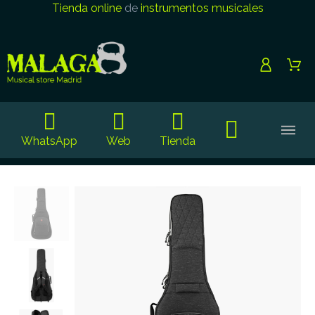
Tienda online
de
instrumentos musicales
WhatsApp
Web
Tienda