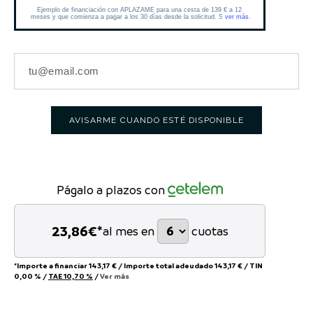
AVISARME CUANDO ESTÉ DISPONIBLE
Págalo a plazos con
23,86
€*
al mes en
cuotas
*Importe a financiar
143,17 €
/
Importe total adeudado
143,17 €
/
TIN
0,00 %
/
TAE
10,70 %
/
Ver más