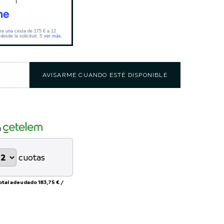
AVISARME CUANDO ESTÉ DISPONIBLE
n
cuotas
otal adeudado
183,75 €
/