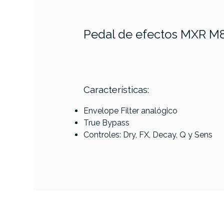
Pedal de efectos MXR M82
PRODUCTO
Características:
Referencia
PEDABAJMXR001
Envelope Filter analógico
MXR M-
True Bypass
81 Bass
Controles: Dry, FX, Decay, Q y Sens
Preamp