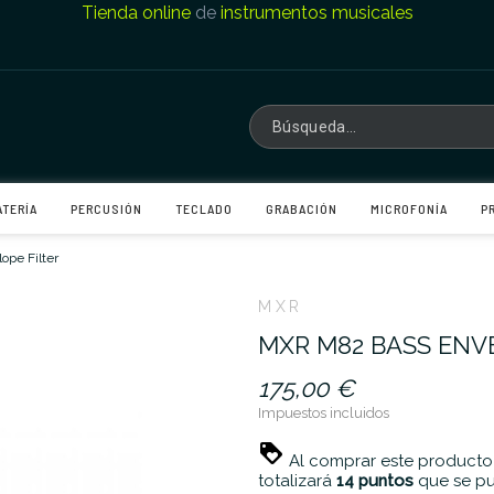
Tienda online
de
instrumentos musicales
ATERÍA
PERCUSIÓN
TECLADO
GRABACIÓN
MICROFONÍA
P
pe Filter
MXR
MXR M82 BASS ENV
175,00 €
Impuestos incluidos
Al comprar este producto
totalizará
14
puntos
que se pu