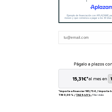
Págalo a plazos co
15,31
€*
al mes en
*Importe a financiar
183,75 €
/
Importe t
TIN
0,00 %
/
TAE
9,49 %
/
Ver más