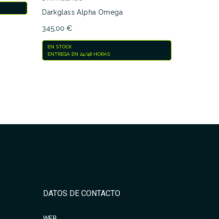
ACTUALMEN
Darkglass Alpha Omega
NOSOTROS 
345,00 €
EN STOCK
ENTREGA EN 24/48 HORAS
mparar
DATOS DE CONTACTO
WEB