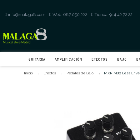
info@malaga8.com
-
Web: 687 050 222
-
Tienda: 914 42 72 22
GUITARRA
AMPLIFICACIÓN
EFECTOS
BAJO
B
Inicio
Efectos
Pedales de Bajo
MXR M82 Bass Envelo