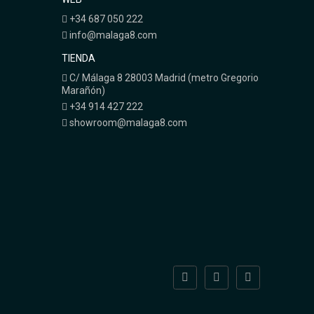
+34 687 050 222
info@malaga8.com
TIENDA
C/ Málaga 8 28003 Madrid (metro Gregorio
Marañón)
+34 914 427 222
showroom@malaga8.com