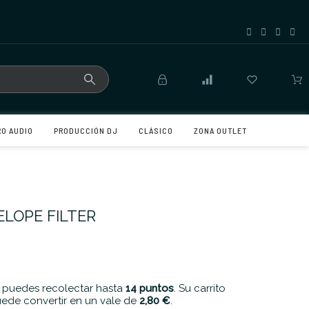
RO AUDIO
PRODUCCIÓN DJ
CLÁSICO
ZONA OUTLET
ELOPE FILTER
 puedes recolectar hasta
14
puntos
. Su carrito
ede convertir en un vale de
2,80 €
.