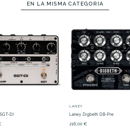
EN LA MISMA CATEGORÍA
Electro Harmonix Deluxe Bass Big Muff Pi 2
179,00 €
LANEY
SGT-DI
Laney Digbeth DB-Pre
€
216,00 €