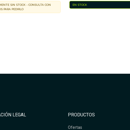
ENTE SIN STOCK - CONSULTA CON
EN STOCK
S PARA PEDIRLO
No hay características para co
CIÓN LEGAL
PRODUCTOS
Ofertas