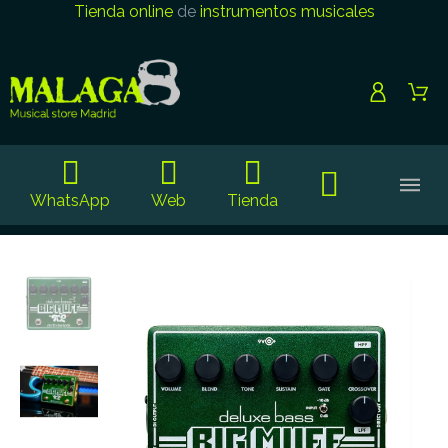
Tienda online
de
instrumentos musicales
WhatsApp
Web
Tienda