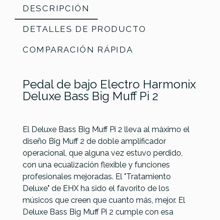
DESCRIPCIÓN
DETALLES DE PRODUCTO
COMPARACIÓN RÁPIDA
Pedal de bajo Electro Harmonix
Deluxe Bass Big Muff Pi 2
El Deluxe Bass Big Muff Pi 2 lleva al máximo el
diseño Big Muff 2 de doble amplificador
operacional, que alguna vez estuvo perdido,
Referencia
PEDABAJELE012
MXR M282
MXR M-81
con una ecualización flexible y funciones
Ibanez
MXR M82
Bass
Bass
profesionales mejoradas. El "Tratamiento
TS9B Bass
Bass
Dyna
Preamp
Deluxe" de EHX ha sido el favorito de los
Tube
Envelope
Comp
músicos que creen que cuanto más, mejor. El
Screamer
Filter
Mini
Deluxe Bass Big Muff Pi 2 cumple con esa