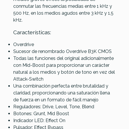
conmutar las frecuencias medias entre 1 kHz y
Referencia
PEDABAJDAR003
500 Hz, en los medios agudos entre 3 kHz y 1,5
Laney
MXR M87 Bass
kHz.
Digbeth DB-
Darkglass
Compressor
Pre
Alpha
Características:
Omicron Bass
Distortion
Overdrive
Sucesor de renombrado Overdrive B3K CMOS
216,00 €
211,00 €
199,00 €
Todas las funciones del original adicionalmente
con Mid-Boost para proporcionar un carácter
No hay características para comparar
natural a los medios y botón de tono en vez del
Attack-Switch
Una combinación perfecta entre brutalidad y
claridad, proporcionando una saturación llena
de fuerza en un formato de fácil manejo
Reguladores: Drive, Level, Tone, Blend
Botones: Grunt, Mid Boost
Indicador LED: Effect On
Pulsador: Effect Bypass