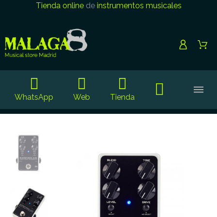
Tienda online
de
instrumentos musicales
WhatsApp
Web
Tienda