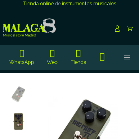
Tienda online
de
instrumentos musicales
WhatsApp
Web
Tienda