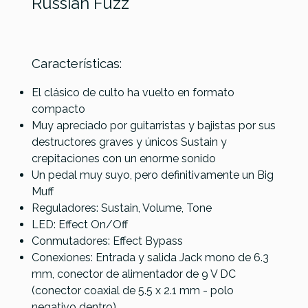
Russian Fuzz
Electro
Características:
BlackStar
Referencia
PEDAGUIELE085
Boss OS-
Harmonix
LT Dual
Walrus Audio
El clásico de culto ha vuelto en formato
2
SPRUCE
Fundamental
compacto
Overdrive
GOOSE
Series
Muy apreciado por guitarristas y bajistas por sus
/
Distortion
destructores graves y únicos Sustain y
Distortion
crepitaciones con un enorme sonido
Un pedal muy suyo, pero definitivamente un Big
109,00 €
109,00 €
109,00 €
109,00 €
Muff
No hay características para comparar
Reguladores: Sustain, Volume, Tone
LED: Effect On/Off
Conmutadores: Effect Bypass
Conexiones: Entrada y salida Jack mono de 6.3
mm, conector de alimentador de 9 V DC
(conector coaxial de 5.5 x 2.1 mm - polo
negativo dentro)