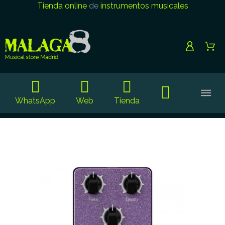
Tienda online
de
instrumentos musicales
WhatsApp
Web
Tienda