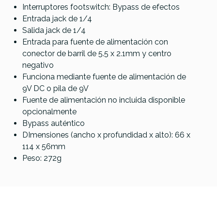
Interruptores footswitch: Bypass de efectos
Entrada jack de 1/4
131,00 €
129,00 €
129,00 €
121,00 €
Salida jack de 1/4
No hay características para comparar
Entrada para fuente de alimentación con
conector de barril de 5.5 x 2.1mm y centro
negativo
Funciona mediante fuente de alimentación de
9V DC o pila de 9V
Fuente de alimentación no incluida disponible
opcionalmente
Bypass auténtico
DImensiones (ancho x profundidad x alto): 66 x
114 x 56mm
Peso: 272g