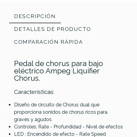
DESCRIPCIÓN
DETALLES DE PRODUCTO
COMPARACIÓN RÁPIDA
Pedal de chorus para bajo
eléctrico Ampeg Liquifier
Chorus.
Características:
Laney
Diseño de circuito de Chorus dual que
Referencia
PEDABAJAMP004
Ampeg
Laney Black
The
proporciona sonidos de chorus ricos para
Electro
Classic
Country
Custard
graves y agudos
Harmonix
Previo
Customs
Factory
Controles: Rate - Profundidad - Nivel de efectos
Nano
Bajo
Blackheath
Comp
LED : Encendido de efecto - Rate Speed
Battalion