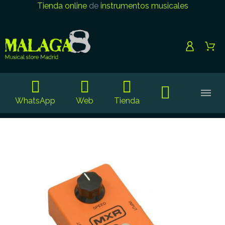
Tienda online
de
instrumentos musicales
WhatsApp
Web
Tienda