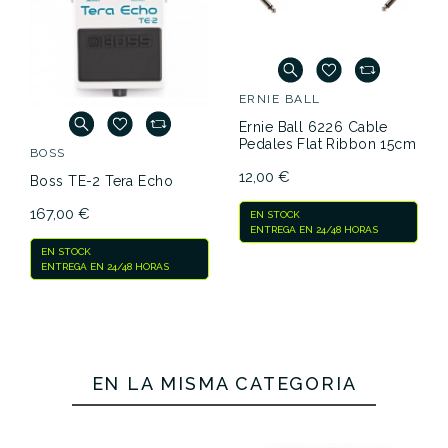
ERNIE BALL
D'ADDARIO
Ernie Ball 6226 Cable
DAddario EXL120 (09-42)
Pedales Flat Ribbon 15cm
XL Nickel Wound Super
Light
12,00 €
7,20 €
EN STOCK
ENTREGA EN 24/48 HORAS
EN STOCK
ENTREGA EN 24/48 HORAS
EN LA MISMA CATEGORÍA