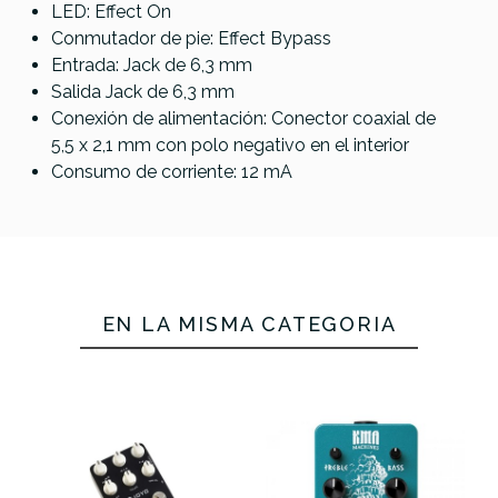
LED: Effect On
Warm
Dirty Boy
HT Drive
Boy Jr
Conmutador de pie: Effect Bypass
Bender
Jr Booster
Overdrive
Entrada: Jack de 6,3 mm
Salida Jack de 6,3 mm
189,00 €
189,00 €
189,00 €
189,00 €
Conexión de alimentación: Conector coaxial de
No hay características para comparar
5,5 x 2,1 mm con polo negativo en el interior
Consumo de corriente: 12 mA
EN LA MISMA CATEGORÍA