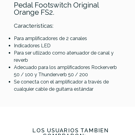
Pedal Footswitch Original
Orange FS2.
Características:
Para amplificadores de 2 canales
Mooer
Blackstar
Indicadores LED
Referencia
PEDAAMPORA002
Airswitch
IDC FS-11
Para ser utlizado como atenuador de canal y
C4
Pedal
Electro
reverb
Gamechanger
Wireless
Corte
Harmonix
Adecuado para los amplificadores Rockerverb
Audio Wet
Switchblade
50 / 100 y Thunderverb 50 / 200
Only
Plus
Se conecta con el amplificador a través de
cualquier cable de guitarra estándar
50,00 €
49,00 €
48,00 €
47,00 €
No hay características para comparar
LOS USUARIOS TAMBIÉN