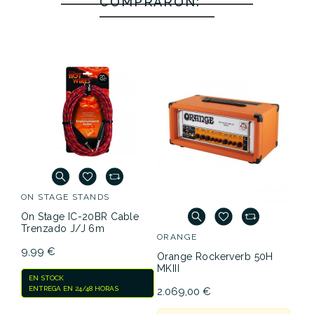
COMPRARON:
ON STAGE STANDS
On Stage IC-20BR Cable
Trenzado J/J 6m
ORANGE
9,99 €
Orange Rockerverb 50H
MKIII
EN STOCK
ENTREGA EN 24/48 HORAS
2.069,00 €