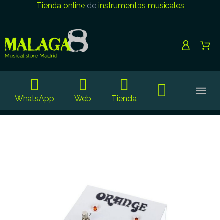
Tienda online
de
instrumentos musicales
WhatsApp
Web
Tienda