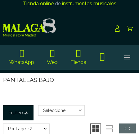
Tienda online
de
instrumentos musicales
WhatsApp
Web
Tienda
PANTALLAS BAJO
Seleccione
FILTRO
Per Page: 12
(
0
)