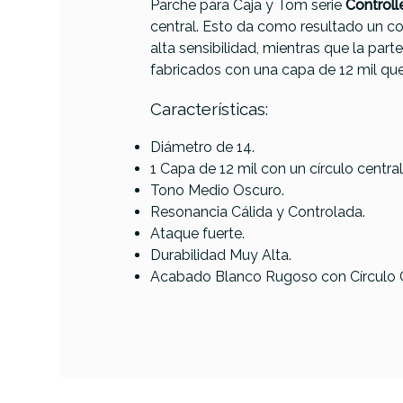
Parche para Caja y Tom serie
Control
PRODUCTO
central. Esto da como resultado un con
alta sensibilidad, mientras que la par
fabricados con una capa de 12 mil que
Referencia
PARCBATREM375
Características:
Diámetro de 14.
1 Capa de 12 mil con un círculo central 
Lud
Tono Medio Oscuro.
B
Resonancia Cálida y Controlada.
Ataque fuerte.
Durabilidad Muy Alta.
Acabado Blanco Rugoso con Círculo Cen
AVAILABILITY
31,90 €
PRECIO