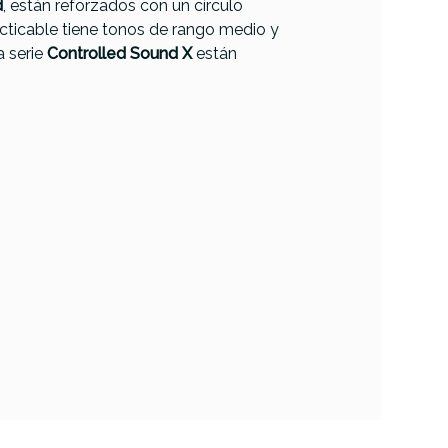
d
, están reforzados con un círculo
racticable tiene tonos de rango medio y
a serie
Controlled Sound X
están
Remo Powerstroke
stroke
4 Coated Dot
t Clear
Clear Top 14 P4-
114-C2
0114-C2
30,50 €