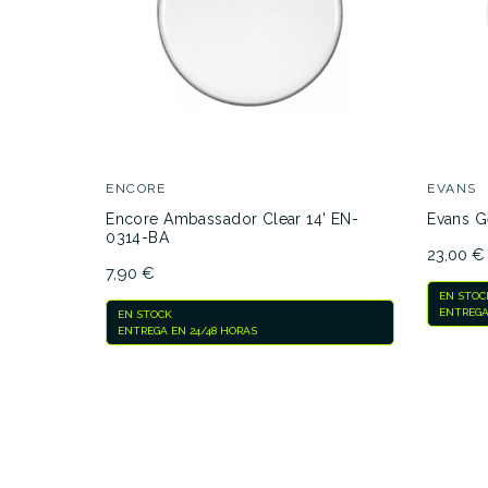
ENCORE
EVANS
Encore Ambassador Clear 14' EN-
Evans G
0314-BA
23,00 €
7,90 €
EN STOC
ENTREGA
EN STOCK
ENTREGA EN 24/48 HORAS