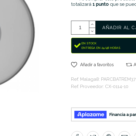
totalizará
1
punto
que se pued
AÑADIR AL C
EN STOCK
ENTREGA EN 24/48 HORAS
Añadir a favoritos
A
Ref. Malaga8: PARCBATREM37
Ref. Proveedor: CX-0114-10