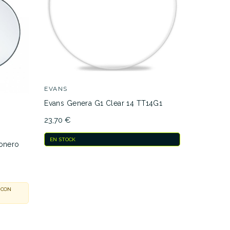
EVANS
REMO
Evans Genera G1 Clear 14 TT14G1
Remo Pow
0114-BP
23,70 €
29,10 €
EN STOCK
onero
EN STOCK
ENTREGA E
 CON