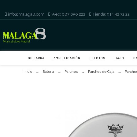
info@malaga8.com
-
Web: 687 050 222
-
Tienda: 914 42 72 22
GUITARRA
AMPLIFICACIÓN
EFECTOS
BAJO
B
Inicio
Batería
Parches
Parches de Caja
Parches