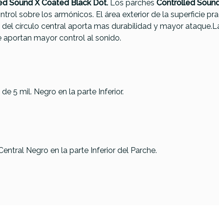
led Sound X Coated Black Dot.
Los parches
Controlled Soun
trol sobre los armónicos. El área exterior de la superficie p
te del círculo central aporta mas durabilidad y mayor ataque.L
 aportan mayor control al sonido.
de 5 mil. Negro en la parte Inferior.
wig C1114
Big Fat Snare Drum
ordonero
The Original 14"
Remo Power
Snare Drum
3 Coated Do
Topper, Auto Tone
Top 14 P3-0
tral Negro en la parte Inferior del Parche.
31,00 €
30,85 €