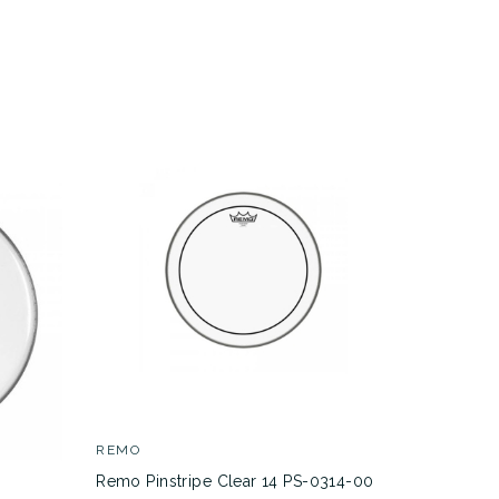
ar
REMO
REMO
Remo Pinstripe Clear 14 PS-0314-00
Remo Amb