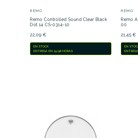
REMO
REMO
Remo Controlled Sound Clear Black
Remo Am
Dot 14 CS-0314-10
00
22,09 €
21,45 €
EN STOCK
EN STOC
ENTREGA EN 24/48 HORAS
ENTREGA