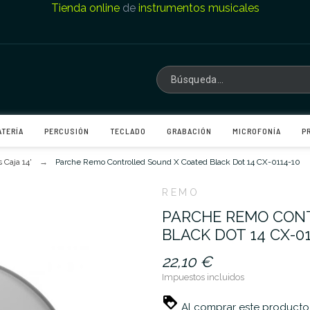
Tienda online
de
instrumentos musicales
ATERÍA
PERCUSIÓN
TECLADO
GRABACIÓN
MICROFONÍA
P
 Caja 14'
Parche Remo Controlled Sound X Coated Black Dot 14 CX-0114-10
REMO
PARCHE REMO CON
BLACK DOT 14 CX-01
22,10 €
Impuestos incluidos
Al comprar este producto