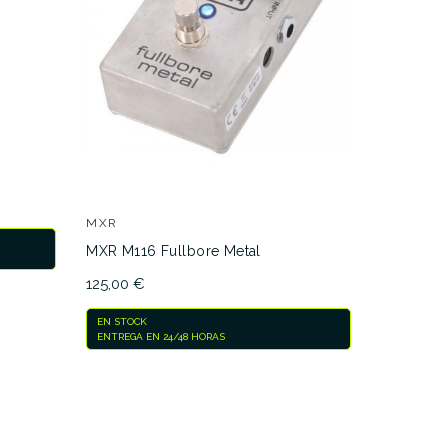
MOOER
Mooer Mi
900
90,00 €
MXR
MXR M116 Fullbore Metal
ACTUALMEN
NOSOTROS 
125,00 €
comparar
EN STOCK
ENTREGA EN 24/48 HORAS