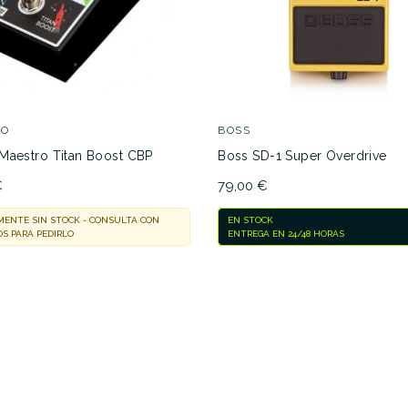
RO
BOSS
Maestro Titan Boost CBP
Boss SD-1 Super Overdrive
€
79,00 €
ENTE SIN STOCK - CONSULTA CON
EN STOCK
S PARA PEDIRLO
ENTREGA EN 24/48 HORAS
No hay características para 