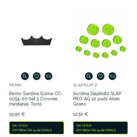
REMO
SLAPKLATZ
Remo Sordina Goma CC-
Sordina Slapklatz SLAP
0054-00 Set 5 Coronas
PRO-AG 12 pads Alien
medianas Toms
Green
15,90 €
12,50 €
EN STOCK
EN STOCK
ENTREGA EN 24/48 HORAS
ENTREGA EN 24/48 HORAS