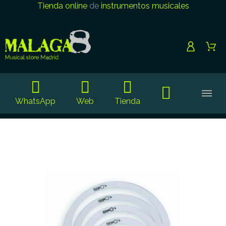
Tienda online
de
instrumentos musicales
WhatsApp
Web
Tienda