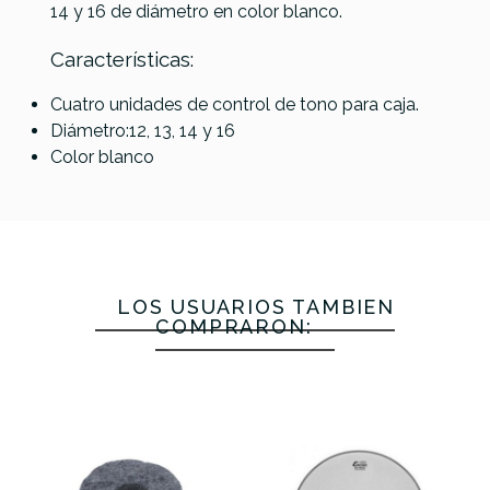
14 y 16 de diámetro en color blanco.
Referencia
MUFLPERREM006
Características:
Remo
Remo
Remo
Remo
Muffle
Muffle
Muffle
Muffle
Cuatro unidades de control de tono para caja.
Anillo 18
Anillo 15
Anillo 16
Anillo 14
Diámetro:12, 13, 14 y 16
MF-1018-
MF-1015-
MF-1016-
MF-1014-
Color blanco
00
00
00
00
22,55 €
22,00 €
18,10 €
18,00 €
No hay características para comparar
LOS USUARIOS TAMBIÉN
COMPRARON: