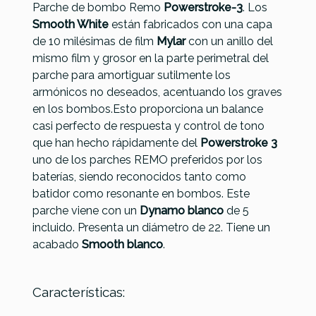
Parche de bombo Remo
Powerstroke-3
. Los
Evans
Smooth White
están fabricados con una capa
Remo
Referencia
PARCPERREM098
Remo
EQ3
de 10 milésimas de film
Mylar
con un anillo del
Pinstripe
Tattoo
Bombo
Remo
mismo film y grosor en la parte perimetral del
Ebony
Powerstroke
22 Clear
Powerstroke
parche para amortiguar sutilmente los
Bombo
Bombo 22
BD22GB3
3 Suede 22
armónicos no deseados, acentuando los graves
22 ES-
Dragon
en los bombos.Esto proporciona un balance
1622-PS
Blanco PA-
casi perfecto de respuesta y control de tono
1322-TT-T05
que han hecho rápidamente del
Powerstroke 3
uno de los parches REMO preferidos por los
81,00 €
79,00 €
78,00 €
75,00 €
baterías, siendo reconocidos tanto como
No hay características para comparar
batidor como resonante en bombos. Este
parche viene con un
Dynamo blanco
de 5
incluido. Presenta un diámetro de 22. Tiene un
acabado
Smooth blanco
.
Características: