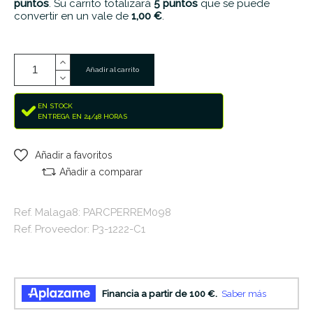
puntos
. Su carrito totalizará
5
puntos
que se puede
convertir en un vale de
1,00 €
.
Añadir al carrito
EN STOCK
ENTREGA EN 24/48 HORAS
Añadir a favoritos
Añadir a comparar
Ref. Malaga8: PARCPERREM098
Ref. Proveedor: P3-1222-C1