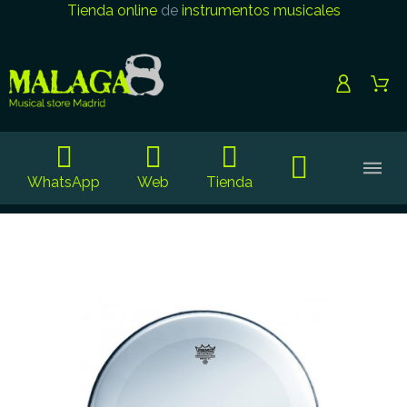
Tienda online
de
instrumentos musicales
WhatsApp
Web
Tienda