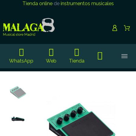
Tienda online
de
instrumentos musicales
WhatsApp
Web
Tienda