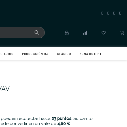
RO AUDIO
PRODUCCIÓN DJ
CLÁSICO
ZONA OUTLET
WAV
 puedes recolectar hasta
23
puntos
. Su carrito
ede convertir en un vale de
4,60 €
.