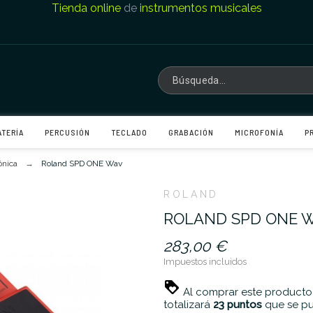
Tienda online
de
instrumentos musicales
ATERÍA
PERCUSIÓN
TECLADO
GRABACIÓN
MICROFONÍA
P
ónica
Roland SPD ONE Wav
ROLAND
ROLAND SPD ONE 
283,00 €
Impuestos incluidos
Al comprar este producto
totalizará
23
puntos
que se pu