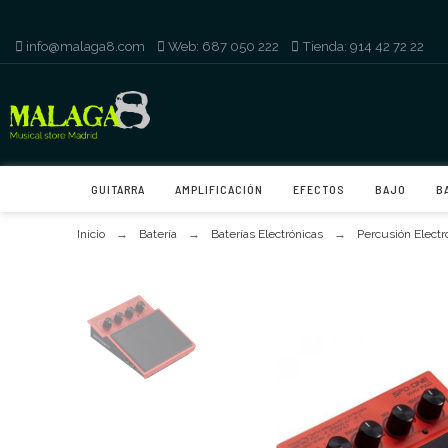
info@malaga8.com
-
Web: 687 050 222
-
Tienda: 914 42 72 22
GUITARRA
AMPLIFICACIÓN
EFECTOS
BAJO
B
Inicio
Batería
Baterías Electrónicas
Percusión Electr