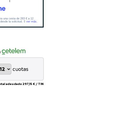
n
cuotas
otal adeudado
297,15 €
/
TIN