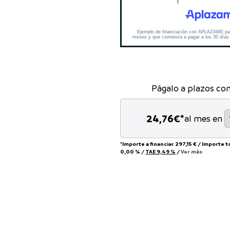
Págalo a plazos co
24,76
€*
al mes en
*Importe a financiar
297,15 €
/
Importe t
0,00 %
/
TAE
9,49 %
/
Ver más