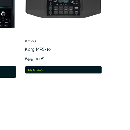
KORG
ROLAND
Korg MPS-10
Roland S
699,00 €
809,00 €
EN STOCK
EN STOCK
ENTREGA E