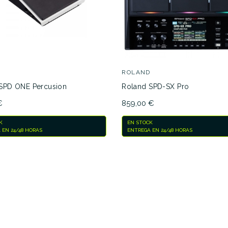
D
ROLAND
SPD ONE Percusion
Roland SPD-SX Pro
€
859,00 €
K
EN STOCK
 EN 24/48 HORAS
ENTREGA EN 24/48 HORAS