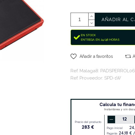
AÑADIR AL C
EN STOCK
ENTREGA EN 24/48 HORAS
Añadir a favoritos
A
Ref. Malaga8: PADSPERROL0
Ref. Proveedor: SPD-1W