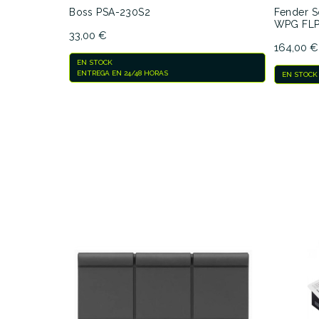
Boss PSA-230S2
Fender S
WPG FL
33,00 €
164,00 €
EN STOCK
ENTREGA EN 24/48 HORAS
EN STOCK