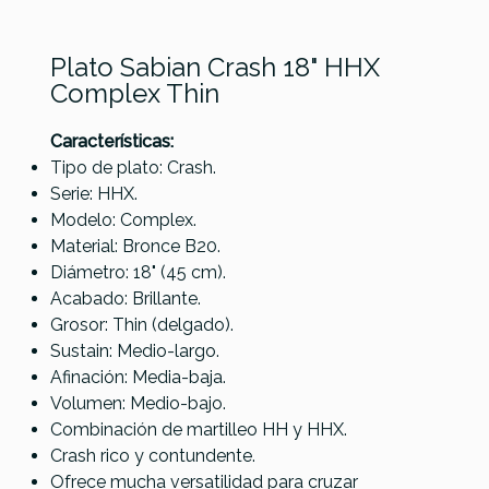
Plato Sabian Crash 18" HHX
Complex Thin
Características:
Tipo de plato: Crash.
Serie: HHX.
Modelo: Complex.
Referencia
PLATPERSAB213
Material: Bronce B20.
Diámetro: 18" (45 cm).
Acabado: Brillante.
Paiste Signature
Grosor: Thin (delgado).
Mellow Crash 18
Sustain: Medio-largo.
Paiste Signature
Afinación: Media-baja.
Traditional Thin Crash
Volumen: Medio-bajo.
18
Combinación de martilleo HH y HHX.
Crash rico y contundente.
442,00 €
437,00 €
Ofrece mucha versatilidad para cruzar