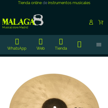
Tienda online
de
instrumentos musicales
WhatsApp
Web
Tienda