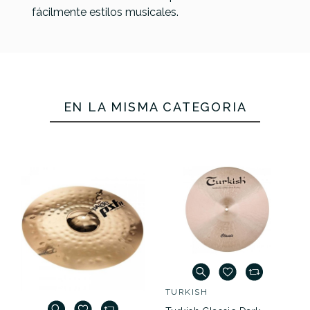
fácilmente estilos musicales.
No hay características para comparar
EN LA MISMA CATEGORÍA
TURKISH