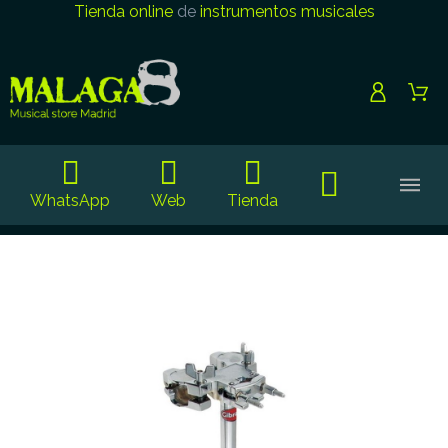
Tienda online
de
instrumentos musicales
WhatsApp
Web
Tienda