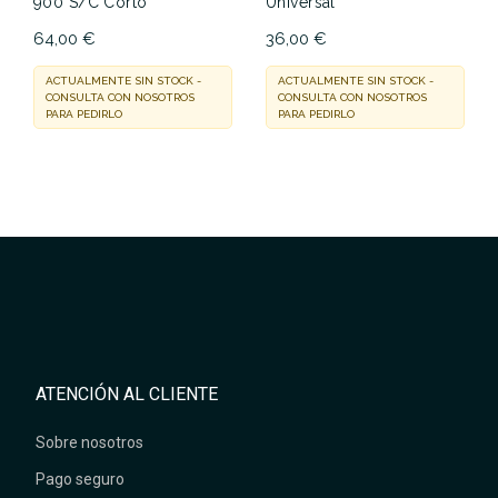
900 S/C Corto
Universal
64,00 €
36,00 €
ACTUALMENTE SIN STOCK -
ACTUALMENTE SIN STOCK -
CONSULTA CON NOSOTROS
CONSULTA CON NOSOTROS
PARA PEDIRLO
PARA PEDIRLO
ATENCIÓN AL CLIENTE
Sobre nosotros
Pago seguro