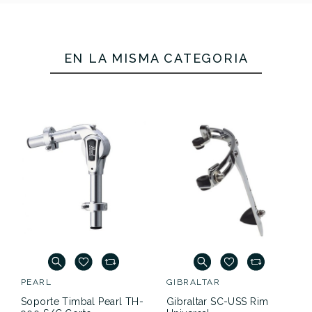
Referencia
SOPOPERGBT064
EN LA MISMA CATEGORÍA
Soporte Timbal Pearl
Gibraltar SC-BALRH
TH-900 S/C Corto
Soporte Tom Brazo
Hexagonal
64,00 €
60,00 €
No hay características para comparar
PEARL
GIBRALTAR
Soporte Timbal Pearl TH-
Gibraltar SC-USS Rim