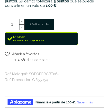
puntos
. Su carrito totalizará
5
puntos
que se puede
convertir en un vale de
1,00 €
.
Añadir al carrito
EN STOCK
ENTREGA EN 24/48 HORAS
Añadir a favoritos
Añadir a comparar
Ref. Malaga8: SOPOPERGBT064
Ref. Proveedor: GI855054