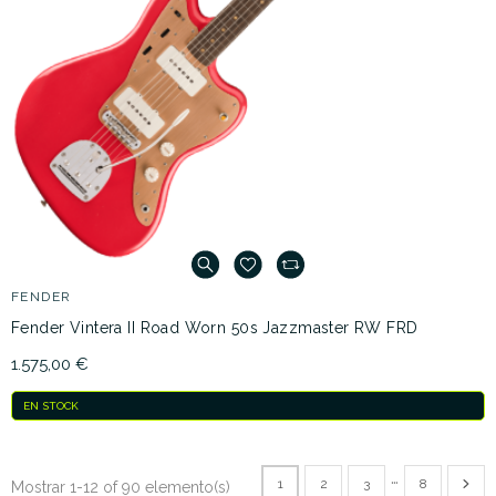
FENDER
Fender Vintera II Road Worn 50s Jazzmaster RW FRD
1.575,00 €
EN STOCK
…
1
2
3
8
Mostrar 1-12 of 90 elemento(s)