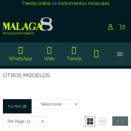
Tienda online
de
instrumentos musicales
WhatsApp
Web
Tienda
OTROS MODELOS
Seleccione
FILTRO
Per Page: 12
(
0
)