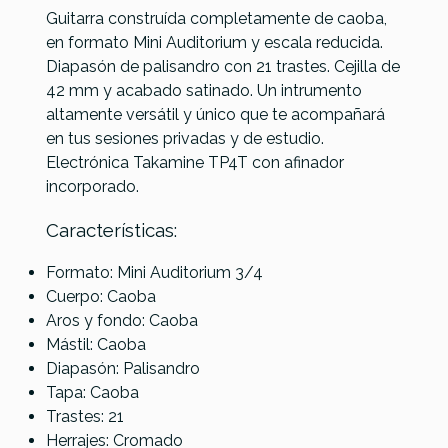
Guitarra construída completamente de caoba,
en formato Mini Auditorium y escala reducida.
Diapasón de palisandro con 21 trastes. Cejilla de
Sigma
Yamaha
Yamaha
42 mm y acabado satinado. Un intrumento
Referencia
GUITACUTKM026
GME
Storia I
Storia III
altamente versátil y único que te acompañará
OW
CB
en tus sesiones privadas y de estudio.
Ibanez
Electrónica Takamine TP4T con afinador
AEG70-TCH
incorporado.
Transparent
Charcoal
Características:
Burst High
Gloss
Formato: Mini Auditorium 3/4
Cuerpo: Caoba
357,00 €
351,00 €
349,00 €
349,00 €
Aros y fondo: Caoba
No hay características para comparar
Mástil: Caoba
Diapasón: Palisandro
Tapa: Caoba
Trastes: 21
Herrajes: Cromado