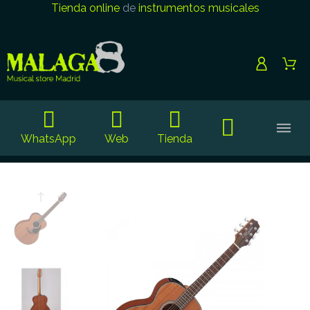
Tienda online
de
instrumentos musicales
WhatsApp
Web
Tienda