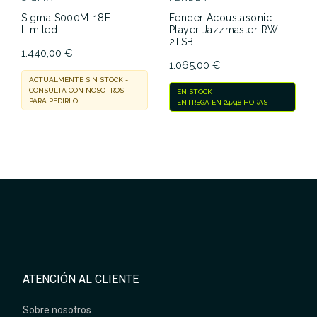
Sigma S000M-18E
Fender Acoustasonic
Limited
Player Jazzmaster RW
2TSB
1.440,00 €
1.065,00 €
ACTUALMENTE SIN STOCK -
CONSULTA CON NOSOTROS
EN STOCK
PARA PEDIRLO
ENTREGA EN 24/48 HORAS
ATENCIÓN AL CLIENTE
Sobre nosotros