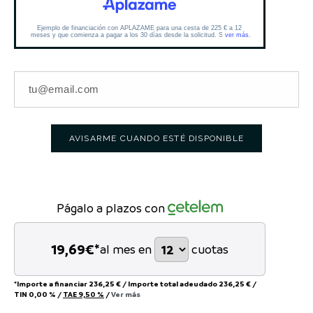
AVISARME CUANDO ESTÉ DISPONIBLE
Págalo a plazos con
19,69
€*
al mes en
cuotas
*Importe a financiar
236,25 €
/
Importe total adeudado
236,25 €
/
TIN
0,00 %
/
TAE
9,50 %
/
Ver más