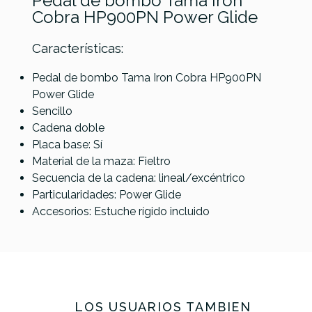
Pedal de bombo Tama Iron
Cobra HP900PN Power Glide
Características:
Pedal de bombo Tama Iron Cobra HP900PN
Power Glide
Referencia
PEDABOMTAM038
Sencillo
Cadena doble
Placa base: Sí­
Mapex P600TW Pedal
Material de la maza: Fieltro
Bombo Doble
Secuencia de la cadena: lineal/excéntrico
Particularidades: Power Glide
DW 5000 AH4 Pedal
Accesorios: Estuche rígido incluido
bombo
234,00 €
222,00 €
No hay características para comparar
LOS USUARIOS TAMBIÉN