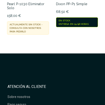
Pearl P-1030 Eliminator
Dixon PP-P1 Simple
Solo
68,50 €
158,00 €
EN STOCK
ENTREGA EN 24/48 HORAS
ACTUALMENTE SIN STOCK -
CONSULTA CON NOSOTROS
PARA PEDIRLO
ATENCIÓN AL CLIENTE
Sobre nosotros
Pago seguro