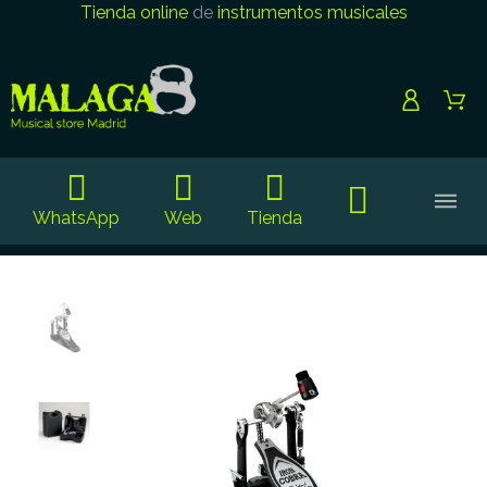
Tienda online
de
instrumentos musicales
WhatsApp
Web
Tienda