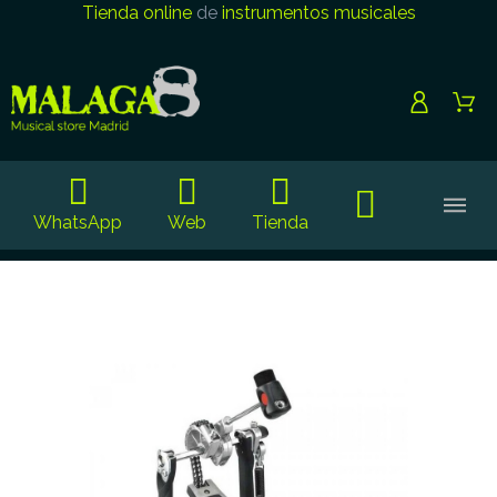
Tienda online
de
instrumentos musicales
WhatsApp
Web
Tienda