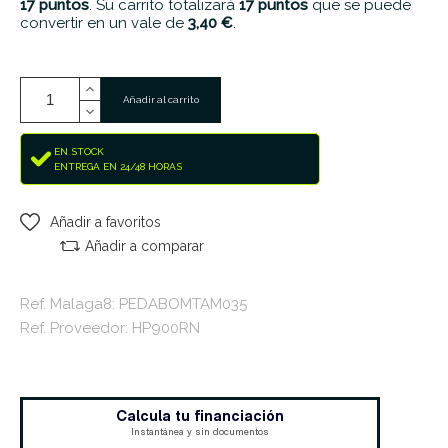
17
puntos
. Su carrito totalizará
17
puntos
que se puede
convertir en un vale de
3,40 €
.
Añadir al carrito
EN STOCK
ENTREGA EN 24/48 HORAS
Añadir a favoritos
Añadir a comparar
Ref. Malaga8: PEDABOMTAM035
Ref. Proveedor: HP900RN