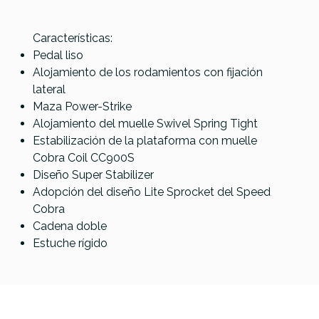
Características:
Pedal liso
Mapex
Dixon PP-
Yamaha
Referencia
PEDABOMTAM035
Alojamiento de los rodamientos con fijación
P600TW
P2 Doble
FP-9500C
Tama
lateral
Pedal
HP910LN
Maza Power-Strike
Bombo
Speed
Alojamiento del muelle Swivel Spring Tight
Doble
Cobra
Estabilización de la plataforma con muelle
Single
Cobra Coil CC900S
Diseño Super Stabilizer
222,00 €
210,00 €
205,00 €
199,00 €
Adopción del diseño Lite Sprocket del Speed
No hay características para comparar
Cobra
Cadena doble
Estuche rígido