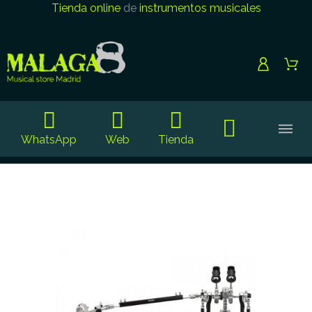
Tienda online
de
instrumentos musicales
WhatsApp
Web
Tienda