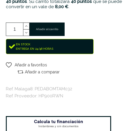
40
puntos
. Su carrito totalizará
40
puntos
que se puede
convertir en un vale de
8,00 €
.
Añadir al carrito
EN STOCK
ENTREGA EN 24/48 HORAS
Añadir a favoritos
Añadir a comparar
Ref. Malaga8: PEDABOMTAM032
Ref. Proveedor: HP900RWN