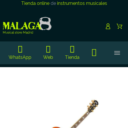
Tienda online
de
instrumentos musicales
WhatsApp
Web
Tienda