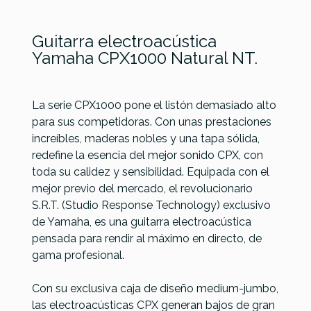
Guitarra electroacústica
Yamaha CPX1000 Natural NT.
La serie CPX1000 pone el listón demasiado alto
para sus competidoras. Con unas prestaciones
increíbles, maderas nobles y una tapa sólida,
Referencia
GUITACEYAM061
redefine la esencia del mejor sonido CPX, con
toda su calidez y sensibilidad. Equipada con el
mejor previo del mercado, el revolucionario
S.R.T. (Studio Response Technology) exclusivo
de Yamaha, es una guitarra electroacústica
Yamaha LL-TA
Yamaha CPX1000
pensada para rendir al máximo en directo, de
TransAcoustic
Translucent Black TBL
gama profesional.
Dreadnought BS
Con su exclusiva caja de diseño medium-jumbo,
1.150,00 €
1.144,00 €
las electroacústicas CPX generan bajos de gran