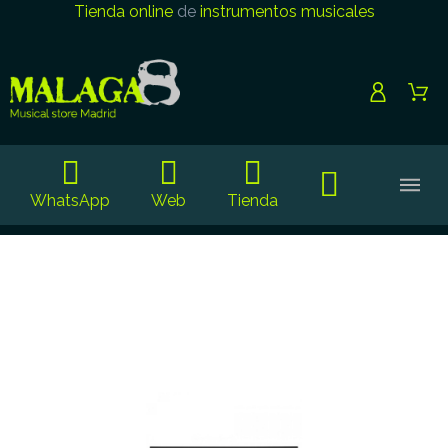
Tienda online
de
instrumentos musicales
WhatsApp
Web
Tienda