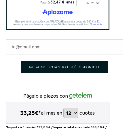
AVISARME CUANDO ESTÉ DISPONIBLE
Págalo a plazos con
33,25
€*
al mes en
cuotas
*Importe a financiar
399,00 €
/
Importe total adeudado
399,00 €
/