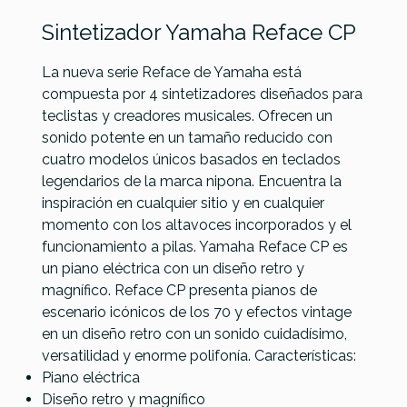
Sintetizador Yamaha Reface CP
La nueva serie Reface de Yamaha está
compuesta por 4 sintetizadores diseñados para
teclistas y creadores musicales. Ofrecen un
sonido potente en un tamaño reducido con
Yamaha
Roland
Roland
cuatro modelos únicos basados en teclados
Referencia
SINTTECYAM008
Korg
Reface
TB-03
JU-06A
legendarios de la marca nipona. Encuentra la
microKORG
CS
inspiración en cualquier sitio y en cualquier
MK1
momento con los altavoces incorporados y el
funcionamiento a pilas. Yamaha Reface CP es
389,00 €
389,00 €
385,00 €
383,00 €
un piano eléctrica con un diseño retro y
No hay características para comparar
magnífico. Reface CP presenta pianos de
escenario icónicos de los 70 y efectos vintage
en un diseño retro con un sonido cuidadísimo,
versatilidad y enorme polifonía. Características:
Piano eléctrica
Diseño retro y magnífico