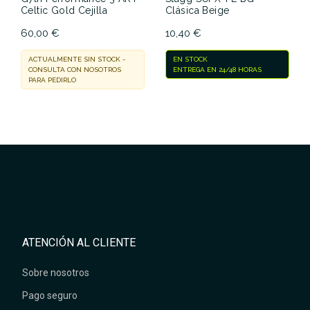
Celtic Gold Cejilla
Clásica Beige
60,00 €
10,40 €
ACTUALMENTE SIN STOCK -
EN STOCK
CONSULTA CON NOSOTROS
ENTREGA EN 24/48 HORAS
PARA PEDIRLO
ATENCIÓN AL CLIENTE
Sobre nosotros
Pago seguro