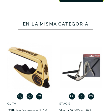
EN LA MISMA CATEGORÍA
G7TH
STAGG
G7th Performance 3 ART
Stagg SCPX-FL BG