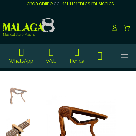
Tienda online
de
instrumentos musicales
WhatsApp
Web
Tienda