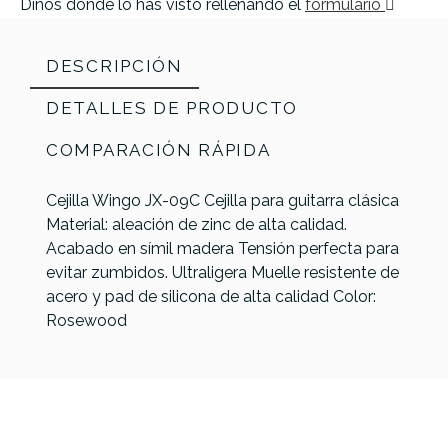
Dinos donde lo has visto rellenando el
formulario
DESCRIPCIÓN
DETALLES DE PRODUCTO
COMPARACIÓN RÁPIDA
Cejilla Wingo JX-09C Cejilla para guitarra clásica
Material: aleación de zinc de alta calidad.
Acabado en símil madera Tensión perfecta para
evitar zumbidos. Ultraligera Muelle resistente de
acero y pad de silicona de alta calidad Color:
Rosewood
Cejilla On
G7th
Fender
Referencia
CEJIGUIWNG003
Dunlop
Stage
Nashville 6
Smart
87-B
GA300
String
Capo
Trigger
Clásica
Silver
Standard