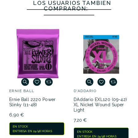
Curva
Negra.
LOS USUARIOS TAMBIÉN
Cejilla
COMPRARON:
Negra
20,00 €
18,80 €
18,20 €
17,00 €
No hay características para comparar
ERNIE BALL
D'ADDARIO
Ernie Ball 2220 Power
DAddario EXL120 (09-42)
Slinky (11-48)
XL Nickel Wound Super
Light
6,90 €
7,20 €
EN STOCK
ENTREGA EN 24/48 HORAS
EN STOCK
ENTREGA EN 24/48 HORAS