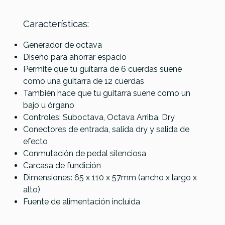
Características:
Referencia
PEDAGUIELE044
Electro
Electro
Generador de octava
Harmonix
Harmonix
Diseño para ahorrar espacio
EarthQuaker
BASS9 Bass
PICO POG
Permite que tu guitarra de 6 cuerdas suene
Devices Bit
Machine
como una guitarra de 12 cuerdas
Commander V2
También hace que tu guitarra suene como un
bajo u órgano
229,00 €
224,10 €
215,00 €
Controles: Suboctava, Octava Arriba, Dry
No hay características para comparar
Conectores de entrada, salida dry y salida de
efecto
Conmutación de pedal silenciosa
Carcasa de fundición
Dimensiones: 65 x 110 x 57mm (ancho x largo x
alto)
Fuente de alimentación incluida