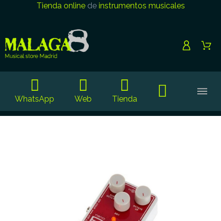
Tienda online
de
instrumentos musicales
WhatsApp
Web
Tienda