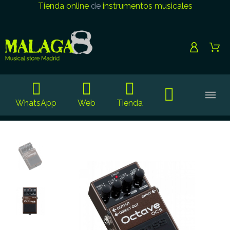
Tienda online
de
instrumentos musicales
WhatsApp
Web
Tienda