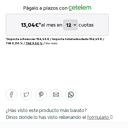
Págalo a plazos con
13,04
€*
al mes en
cuotas
*Importe a financiar
156,45 €
/
Importe total adeudado
156,45 €
/
TIN
0,00 %
/
TAE
9,50 %
/
Ver más
¿Has visto este producto más barato?
Dinos donde lo has visto rellenando el
formulario