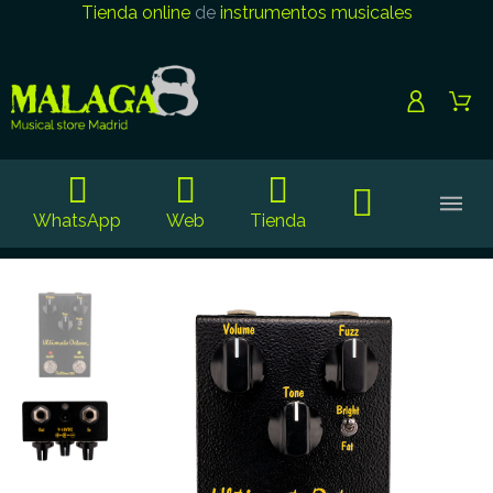
Tienda online
de
instrumentos musicales
WhatsApp
Web
Tienda