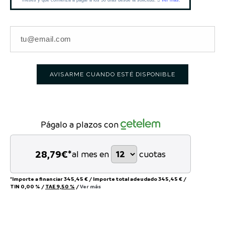
AVISARME CUANDO ESTÉ DISPONIBLE
Págalo a plazos con
28,79
€*
al mes en
cuotas
*Importe a financiar
345,45 €
/
Importe total adeudado
345,45 €
/
TIN
0,00 %
/
TAE
9,50 %
/
Ver más