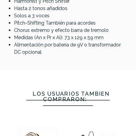
Harmonist y Pitch Shifter
Hasta 2 tonos añadidos
Solos a 3 voces
JHS Double Dragon
EarthQuaker Devices
Pitch-Shifting También para acordes
Tentacle V2
Chorus extremo y efecto barra de tremolo
Medidas (An x Pr x Al): 73 x 129 x 59 mm
179,00 €
158,99 €
Alimentación por batería de 9V o transformador
No hay características para comparar
DC opcional
LOS USUARIOS TAMBIÉN
COMPRARON: