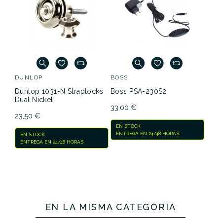
DUNLOP
BOSS
Dunlop 1031-N Straplocks
Boss PSA-230S2
Dual Nickel
33,00 €
23,50 €
EN STOCK
ENTREGA EN 24/48 HORAS
EN STOCK
ENTREGA EN 24/48 HORAS
EN LA MISMA CATEGORÍA