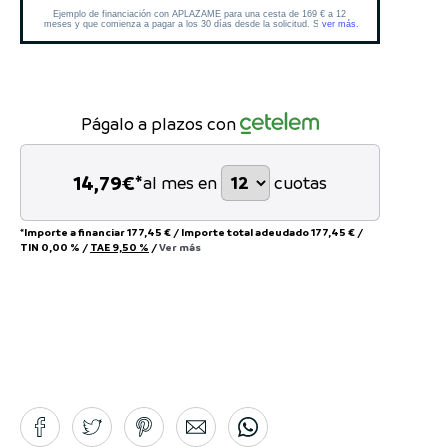
Págalo a plazos con
14,79
€*
al mes en
cuotas
*Importe a financiar
177,45 €
/
Importe total adeudado
177,45 €
/
TIN
0,00 %
/
TAE
9,50 %
/
Ver más