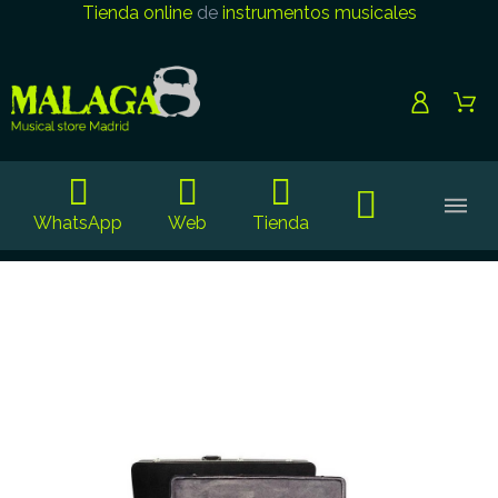
Tienda online
de
instrumentos musicales
WhatsApp
Web
Tienda