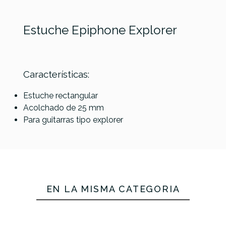
Estuche Epiphone Explorer
Características:
Estuche rectangular
Acolchado de 25 mm
Epiphone
Epiphone
Epiphone
Epiphone
Para guitarras tipo explorer
Les Paul
Firebird
Jumbo
Referencia
ESTUELEEPI001
335/Casino
Estuche
Estuche
Estuche
Estuche
139,00 €
139,00 €
129,00 €
126,00 €
No hay características para comparar
EN LA MISMA CATEGORÍA