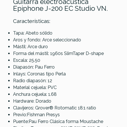
Guitarra electroacústica
Epiphone J-200 EC Studio VN.
Características:
Tapa: Abeto sólido
Sigma
Ibanez
Aros y fondo: Arce seleccionado
Epiphone
TW-16E-
TOD10N-
Mástil: Arce duro
J-200 EC
Fender
BKW
TKF Tim
Forma del mástil: 1960s SlimTaper D-shape
Studio VS
Referencia
GUITACEEPI105
Acoustasonic
Henson
Escala: 25.50
Standard Tele
Diapasón: Pau Ferro
AGN
Inlays: Coronas tipo Perla
Radio diapasón: 12
538,99 €
537,00 €
535,00 €
527,00 €
Material cejuela: PVC
No hay características para comparar
Anchura cejuela: 1.68
Hardware: Dorado
Clavijeros: Grover® Rotomatic 18:1 ratio
Previo:Fishman Presys
Puente:Pau Ferro Clásica forma Moustache