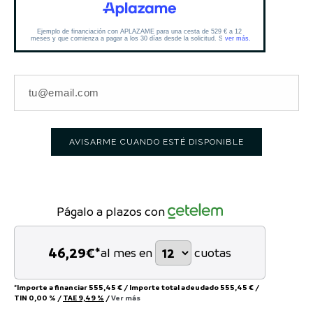
AVISARME CUANDO ESTÉ DISPONIBLE
Págalo a plazos con
46,29
€*
al mes en
cuotas
*Importe a financiar
555,45 €
/
Importe total adeudado
555,45 €
/
TIN
0,00 %
/
TAE
9,49 %
/
Ver más