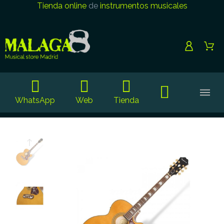
Tienda online
de
instrumentos musicales
WhatsApp
Web
Tienda