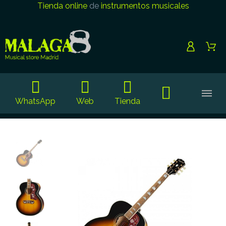
Tienda online
de
instrumentos musicales
WhatsApp
Web
Tienda