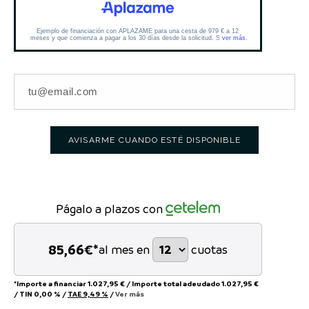
AVISARME CUANDO ESTÉ DISPONIBLE
Págalo a plazos con
85,66
€*
al mes en
cuotas
*Importe a financiar
1.027,95 €
/
Importe total adeudado
1.027,95 €
/
TIN
0,00 %
/
TAE
9,49 %
/
Ver más