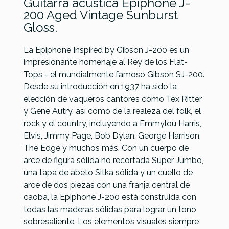
Guitarra acústica Epiphone J-
200 Aged Vintage Sunburst
Gloss.
La Epiphone Inspired by Gibson J-200 es un
impresionante homenaje al Rey de los Flat-
Yamaha
Tops - el mundialmente famoso Gibson SJ-200.
Yamaha
AC3R TBS
Desde su introducción en 1937 ha sido la
Yamaha
Yamaha
Acústica
elección de vaqueros cantores como Tex Ritter
Acústica
Referencia
GUITACEEPI115
Acústica
LS16 ARE
y Gene Autry, así­ como de la realeza del folk, el
LS16 ARE
LL16 ARE
Natural NT
rock y el country, incluyendo a Emmylou Harris,
Brown
Brown
Elvis, Jimmy Page, Bob Dylan, George Harrison,
Sunburst
Sunburst
The Edge y muchos más. Con un cuerpo de
BS
BS
arce de figura sólida no recortada Super Jumbo,
una tapa de abeto Sitka sólida y un cuello de
990,00 €
988,00 €
969,00 €
969,00 €
arce de dos piezas con una franja central de
No hay características para comparar
caoba, la Epiphone J-200 está construida con
todas las maderas sólidas para lograr un tono
sobresaliente. Los elementos visuales siempre