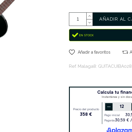
AÑADIR AL C
EN STOCK
Añadir a favoritos
A
Ref. Malaga8: GUITACUIBA028