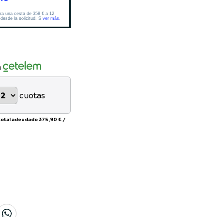
n
cuotas
total adeudado
375,90 €
/