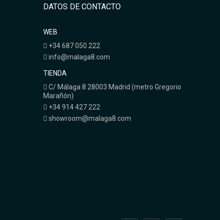
DATOS DE CONTACTO
WEB
+34 687 050 222
info@malaga8.com
TIENDA
C/ Málaga 8 28003 Madrid (metro Gregorio
Marañón)
+34 914 427 222
showroom@malaga8.com