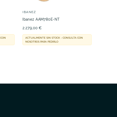
IBANEZ
IBANEZ
Ibanez AAM780E-NT
Ibanez A
2.279,00 €
342,00 €
 CON
ACTUALMENTE SIN STOCK - CONSULTA CON
ACTUALMEN
NOSOTROS PARA PEDIRLO
NOSOTROS 