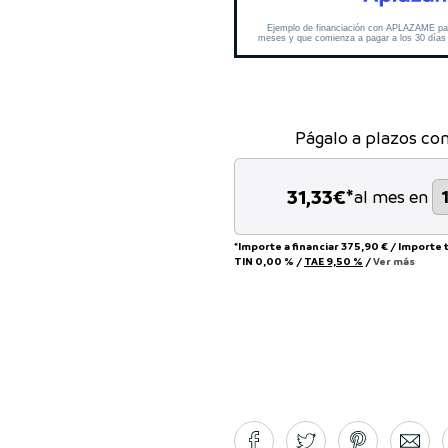
Págalo a plazos co
31,33
€*
al mes en
*Importe a financiar
375,90 €
/
Importe 
TIN
0,00 %
/
TAE
9,50 %
/
Ver más