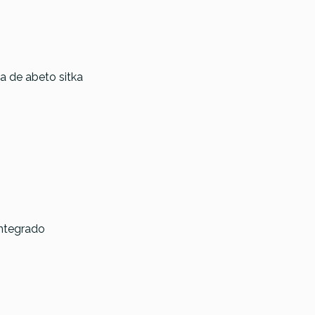
a de abeto sitka
 LHG-OMV14
Sigma 00MSE
estra Model
Epiphone 
utaway
Studio 
integrado
€
369,00 €
369,00 €