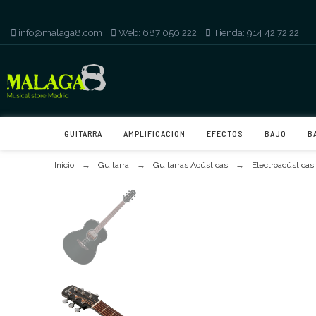
info@malaga8.com
-
Web: 687 050 222
-
Tienda: 914 42 72 22
GUITARRA
AMPLIFICACIÓN
EFECTOS
BAJO
B
Inicio
Guitarra
Guitarras Acústicas
Electroacústicas