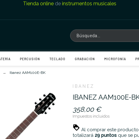
Tienda online
de
instrumentos musicales
ATERÍA
PERCUSIÓN
TECLADO
GRABACIÓN
MICROFONÍA
P
Ibanez AAM100E-BK
IBANEZ
IBANEZ AAM100E-B
358,00 €
Impuestos incluidos
Al comprar este producto
totalizará
29
puntos
que se pu