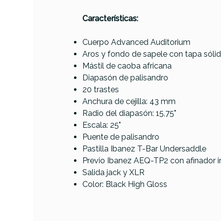
PRODUCTO
Características:
Cuerpo Advanced Auditorium
Referencia
GUITACUIBA028
Aros y fondo de sapele con tapa sólid
Mástil de caoba africana
Diapasón de palisandro
Leho
20 trastes
Orch
Anchura de cejilla: 43 mm
C
Radio del diapasón: 15,75"
Escala: 25"
Puente de palisandro
Pastilla Ibanez T-Bar Undersaddle
AVAILABILITY
Previo Ibanez AEQ-TP2 con afinador 
Salida jack y XLR
369,00 
PRECIO
Color: Black High Gloss
DESCRIPCIÓN